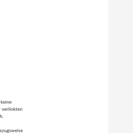
 keine
r verlinkten
h.
uszugsweise